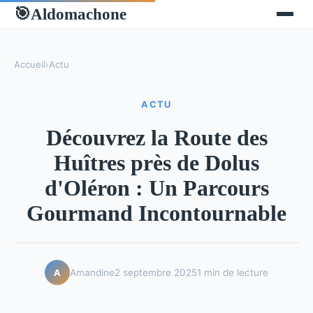
Aldomachone
🎯
Accueil
›
Actu
ACTU
Découvrez la Route des
Huîtres près de Dolus
d'Oléron : Un Parcours
Gourmand Incontournable
Amandine
2 septembre 2025
1 min de lecture
A