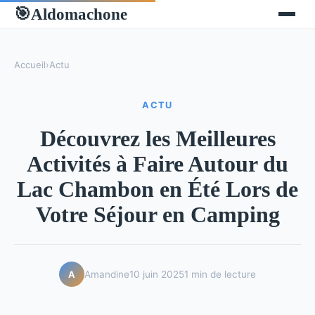
Aldomachone
🎯
Accueil
›
Actu
ACTU
Découvrez les Meilleures
Activités à Faire Autour du
Lac Chambon en Été Lors de
Votre Séjour en Camping
Amandine
10 juin 2025
1 min de lecture
A