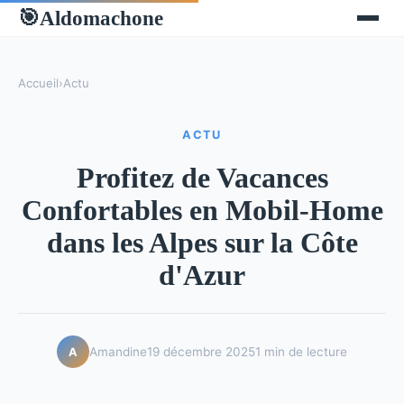
Aldomachone
🎯
Accueil
›
Actu
ACTU
Profitez de Vacances
Confortables en Mobil-Home
dans les Alpes sur la Côte
d'Azur
Amandine
19 décembre 2025
1 min de lecture
A