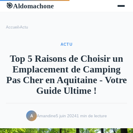
Aldomachone
🎯
Accueil
›
Actu
ACTU
Top 5 Raisons de Choisir un
Emplacement de Camping
Pas Cher en Aquitaine - Votre
Guide Ultime !
A
Amandine
5 juin 2024
1 min de lecture