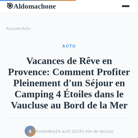
Aldomachone
🎯
Accueil
›
Actu
ACTU
Vacances de Rêve en
Provence: Comment Profiter
Pleinement d'un Séjour en
Camping 4 Étoiles dans le
Vaucluse au Bord de la Mer
Amandine
24 avril 2024
1 min de lecture
A